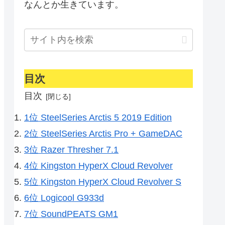
なんとか生きています。
目次
目次
1位 SteelSeries Arctis 5 2019 Edition
2位 SteelSeries Arctis Pro + GameDAC
3位 Razer Thresher 7.1
4位 Kingston HyperX Cloud Revolver
5位 Kingston HyperX Cloud Revolver S
6位 Logicool G933d
7位 SoundPEATS GM1