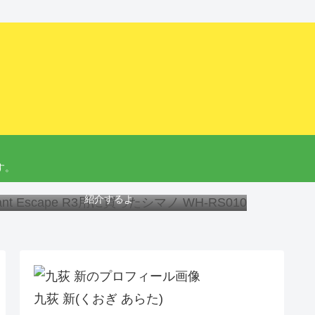
す。
ant Escape R3にオススメのホイール、工具と交換方法を
紹介するよ
九荻 新(くおぎ あらた)