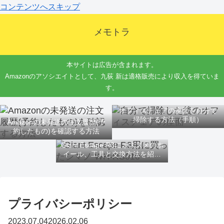
コンテンツへスキップ
メモトラ
本サイトは広告が含まれます。
Amazonのアソシエイトとして、九荻 新は適格販売により収入を得ていま
す。
オフィスチェアの座面を自分で
掃除する方法（手順）
Amazonの未発送の注文履歴(予
約したもの)を確認する方法
Giant Escape R3にオススメのホ
イール、工具と交換方法を紹介
するよ
プライバシーポリシー
2023.07.04
2026.02.06