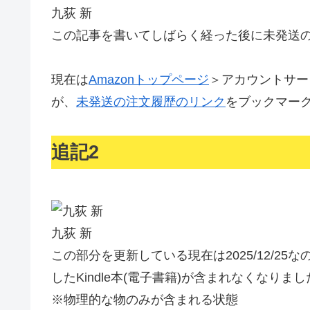
九荻 新
この記事を書いてしばらく経った後に未発送
現在は
Amazonトップページ
＞アカウントサー
が、
未発送の注文履歴のリンク
をブックマー
追記2
九荻 新
この部分を更新している現在は2025/12/2
したKindle本(電子書籍)が含まれなくなりま
※物理的な物のみが含まれる状態