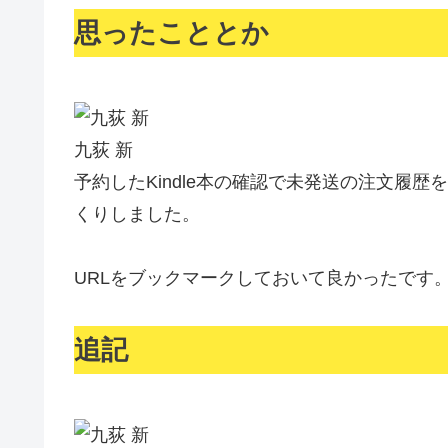
思ったこととか
九荻 新
予約したKindle本の確認で未発送の注文履
くりしました。
URLをブックマークしておいて良かったです
追記