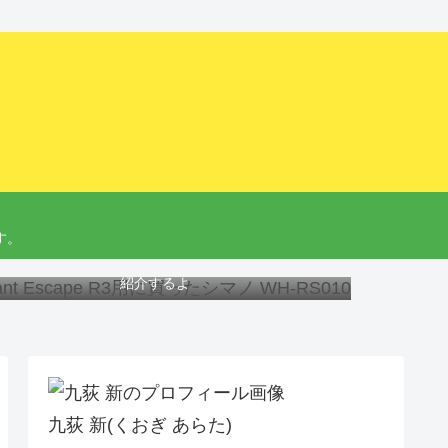
す。
ant Escape R3にオススメのホイール、工具と交換方法を
紹介するよ
九荻 新(くおぎ あらた)