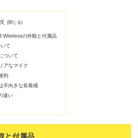
次
GB Wirelessの外観と付属品
ついて
について
リアなマイク
便利
は不向きな装着感
lとの違い
の外観と付属品