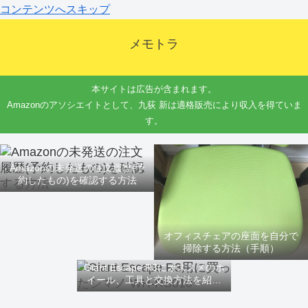
コンテンツへスキップ
メモトラ
本サイトは広告が含まれます。
Amazonのアソシエイトとして、九荻 新は適格販売により収入を得ていま
す。
Amazonの未発送の注文履歴(予
約したもの)を確認する方法
オフィスチェアの座面を自分で
掃除する方法（手順）
Giant Escape R3にオススメのホ
イール、工具と交換方法を紹介
するよ