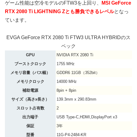
ゲーム性能は空冷モデルのFTW3を上回り、
MSI GeForce
RTX 2080 Ti LIGHTNING Zとも勝負できるレベル
となっ
ています。
EVGA GeForce RTX 2080 Ti FTW3 ULTRA HYBRIDのス
ペック
GPU
NVIDIA RTX 2080 Ti
ブーストクロック
1755 MHz
メモリ容量（バス幅）
GDDR6 11GB（352bit）
メモリクロック
14000 MHz
補助電源
8pin + 8pin
サイズ（高さx長さ）
139.3mm x 290.83mm
スロット占有数
2
出力端子
USB Type-C,HDMI,DisplayPort x3
保証
3年
型番
11G-P4-2484-KR