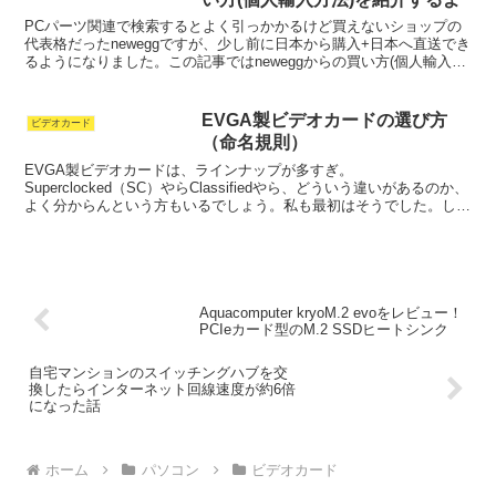
PCパーツ関連で検索するとよく引っかかるけど買えないショップの
代表格だったneweggですが、少し前に日本から購入+日本へ直送でき
るようになりました。この記事ではneweggからの買い方(個人輸入方
法)を紹介します。わたしはこれまでに50回...
EVGA製ビデオカードの選び方
ビデオカード
（命名規則）
EVGA製ビデオカードは、ラインナップが多すぎ。
Superclocked（SC）やらClassifiedやら、どういう違いがあるのか、
よく分からんという方もいるでしょう。私も最初はそうでした。しか
し、今は製品名だけで、だいたいの性能順に並び...
Aquacomputer kryoM.2 evoをレビュー！
PCIeカード型のM.2 SSDヒートシンク
自宅マンションのスイッチングハブを交
換したらインターネット回線速度が約6倍
になった話
ホーム
パソコン
ビデオカード