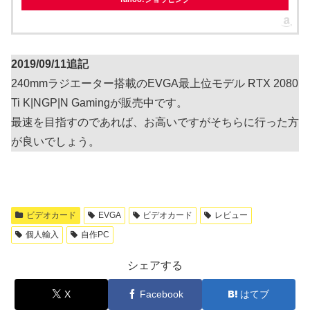
2019/09/11追記
240mmラジエーター搭載のEVGA最上位モデル RTX 2080
Ti K|NGP|N Gamingが販売中です。
最速を目指すのであれば、お高いですがそちらに行った方
が良いでしょう。
ビデオカード
EVGA
ビデオカード
レビュー
個人輸入
自作PC
シェアする
X
Facebook
はてブ