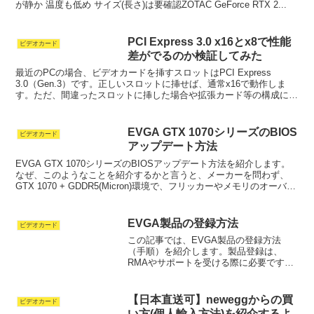
が静か 温度も低め サイズ(長さ)は要確認ZOTAC GeForce RTX 2...
PCI Express 3.0 x16とx8で性能
ビデオカード
差がでるのか検証してみた
最近のPCの場合、ビデオカードを挿すスロットはPCI Express
3.0（Gen.3）です。正しいスロットに挿せば、通常x16で動作しま
す。ただ、間違ったスロットに挿した場合や拡張カード等の構成によ
ってはx8で動作する場合があります。こ...
EVGA GTX 1070シリーズのBIOS
ビデオカード
アップデート方法
EVGA GTX 1070シリーズのBIOSアップデート方法を紹介します。
なぜ、このようなことを紹介するかと言うと、メーカーを問わず、
GTX 1070 + GDDR5(Micron)環境で、フリッカーやメモリのオーバー
クロックが伸びない現象...
EVGA製品の登録方法
ビデオカード
この記事では、EVGA製品の登録方法
（手順）を紹介します。製品登録は、
RMAやサポートを受ける際に必要です。
レシート紛失も考えられるので、購入後
すぐに登録することをオススメします。
登録に必要なものEVGAのアカウントシ
【日本直送可】neweggからの買
ビデオカード
リアルナンバー購入証明...
い方(個人輸入方法)を紹介するよ