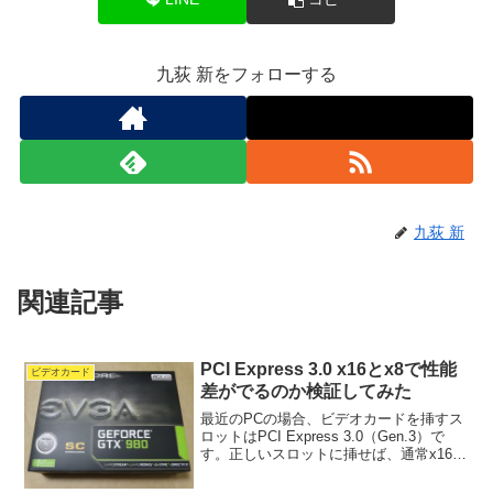
九荻 新をフォローする
九荻 新
関連記事
PCI Express 3.0 x16とx8で性能
ビデオカード
差がでるのか検証してみた
最近のPCの場合、ビデオカードを挿すス
ロットはPCI Express 3.0（Gen.3）で
す。正しいスロットに挿せば、通常x16で
動作します。ただ、間違ったスロットに
挿した場合や拡張カード等の構成によっ