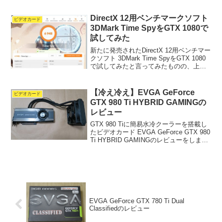
DirectX 12用ベンチマークソフト
ビデオカード
3DMark Time SpyをGTX 1080で
試してみた
新たに発売されたDirectX 12用ベンチマー
クソフト 3DMark Time SpyをGTX 1080
で試してみたと言ってみたものの、上の
画像（アイキャッチ）だけで、この記事
はほぼ完結しています。テーブルに直し
たものが下記。トータルスコ...
【冷え冷え】EVGA GeForce
ビデオカード
GTX 980 Ti HYBRID GAMINGの
レビュー
GTX 980 Tiに簡易水冷クーラーを搭載し
たビデオカード EVGA GeForce GTX 980
Ti HYBRID GAMINGのレビューをしま
す。高性能で冷えるビデオカードが欲し
い、簡易水冷クーラー搭載製品の性能が
知りたいなんて方...
EVGA GeForce GTX 780 Ti Dual
Classifiedのレビュー