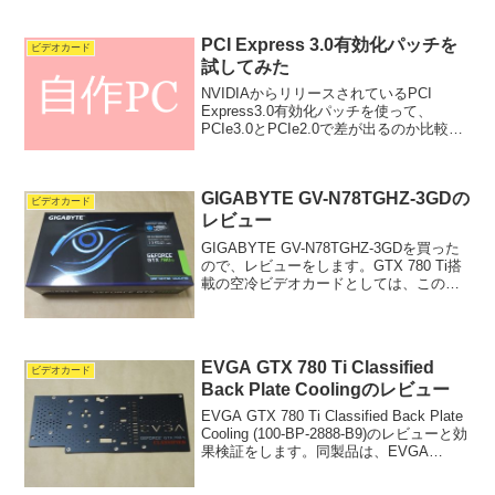
てはx8で動作する場合があります。こ...
PCI Express 3.0有効化パッチを
ビデオカード
試してみた
NVIDIAからリリースされているPCI
Express3.0有効化パッチを使って、
PCIe3.0とPCIe2.0で差が出るのか比較し
てみました。効果検証にはベンチマーク
ソフトの3D Mark Fire Strike、Heaven
Benc...
GIGABYTE GV-N78TGHZ-3GDの
ビデオカード
レビュー
GIGABYTE GV-N78TGHZ-3GDを買った
ので、レビューをします。GTX 780 Ti搭
載の空冷ビデオカードとしては、この製
品が現時点で最速となります。※水冷ハ
イブリッドを含めると、Inno3D iChill
GTX 780 T...
EVGA GTX 780 Ti Classified
ビデオカード
Back Plate Coolingのレビュー
EVGA GTX 780 Ti Classified Back Plate
Cooling (100-BP-2888-B9)のレビューと効
果検証をします。同製品は、EVGA
GeForce GTX 780 Dual Classified w...