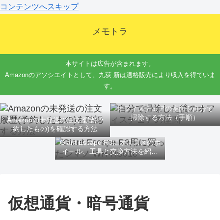
コンテンツへスキップ
メモトラ
本サイトは広告が含まれます。
Amazonのアソシエイトとして、九荻 新は適格販売により収入を得ていま
す。
オフィスチェアの座面を自分で
掃除する方法（手順）
Amazonの未発送の注文履歴(予
約したもの)を確認する方法
Giant Escape R3にオススメのホ
イール、工具と交換方法を紹介
するよ
仮想通貨・暗号通貨