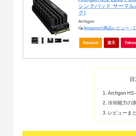
シンクパッド サーマルパ
ク)
Archgon
Amazonの商品レビュー
Amazon
楽天
Yah
目
Archgon 
冷却能力の測
レビューま