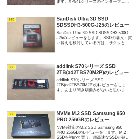
ます。XP941シリーズのインターフェイ
スは、M.2 2280 (PCI Express2.0 x4接
続)。ラインナップは、下記の3モデル...
SanDisk Ultra 3D SSD
SSD
SDSSDH3-500G-J25のレビュー
SanDisk Ultra 3D SSD SDSSDH3-500G-
J25のレビューをします。SSDの購入・買
い替えを検討している方は、サクッと読
んでいってください。容量
500GB※250GB、1TB、2TBモデルも有
ります最大読込560M...
addlink S70シリーズ SSD
SSD
2TB(ad2TBS70M2P)のレビュー
addlink S70シリーズ SSD
2TB(ad2TBS70M2P)のレビューをしま
す。あまり聞き馴染みがないと思います
が、addlink(アドリンク)は台湾の企業で
す。2019年12月にリンクスインターナシ
ョナルと代理店契約を締結して...
NVMe M.2 SSD Samsung 950
SSD
PRO 256GBのレビュー
NVMe対応のM.2 SSD Samsung 950
PRO 256GBのレビューをします。M.2
SSDを初めて買う、超高速なSSDが欲し