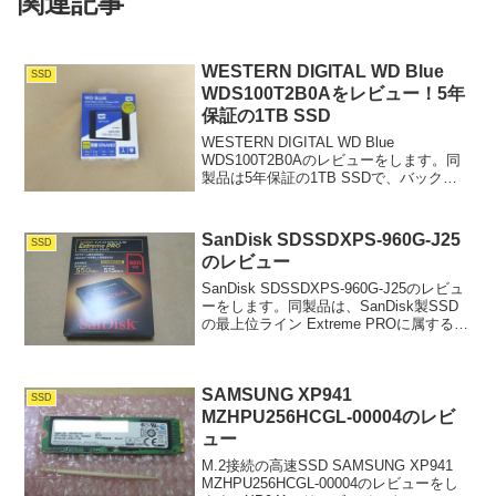
関連記事
WESTERN DIGITAL WD Blue
SSD
WDS100T2B0Aをレビュー！5年
保証の1TB SSD
WESTERN DIGITAL WD Blue
WDS100T2B0Aのレビューをします。同
製品は5年保証の1TB SSDで、バックア
ップ・コピーソフトをダウンロードでき
ることが特徴です。容量は
250GB,500GB,1TB,2TBの4種類...
SanDisk SDSSDXPS-960G-J25
SSD
のレビュー
SanDisk SDSSDXPS-960G-J25のレビュ
ーをします。同製品は、SanDisk製SSD
の最上位ライン Extreme PROに属する製
品です。エキプロと呼ばれたりすること
もあります。容量は960GBの他に、
480GB、240...
SAMSUNG XP941
SSD
MZHPU256HCGL-00004のレビ
ュー
M.2接続の高速SSD SAMSUNG XP941
MZHPU256HCGL-00004のレビューをし