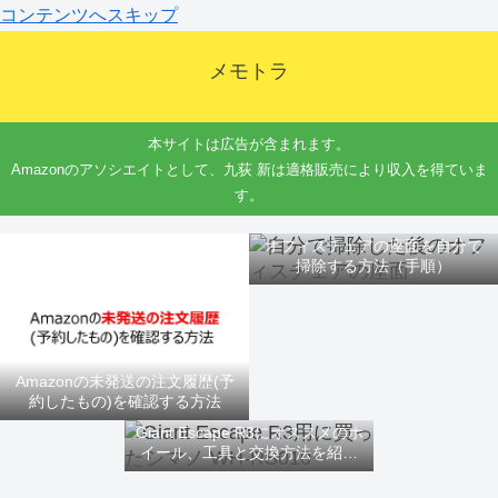
コンテンツへスキップ
メモトラ
本サイトは広告が含まれます。
Amazonのアソシエイトとして、九荻 新は適格販売により収入を得ていま
す。
オフィスチェアの座面を自分で
掃除する方法（手順）
Amazonの未発送の注文履歴(予
約したもの)を確認する方法
Giant Escape R3にオススメのホ
イール、工具と交換方法を紹介
するよ