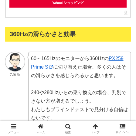
Yahoo!ショッピング
360Hzの滑らかさと効果
60～165Hzのモニターから360Hzの
PX259
Prime S
に切り替えた場合、多くの人はそ
九荻 新
の滑らかさを感じられるかと思います。
240や280Hzからの乗り換えの場合、判別で
きない方が増えるでしょう。
わたしもブラインドテストで見分ける自信は
ないです。
メニュー
ホーム
検索
トップ
サイドバー
ただ、ぱっと見で判別できなかったとしても