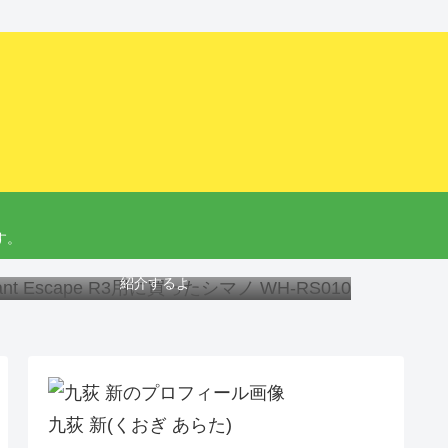
す。
ant Escape R3にオススメのホイール、工具と交換方法を
紹介するよ
九荻 新(くおぎ あらた)