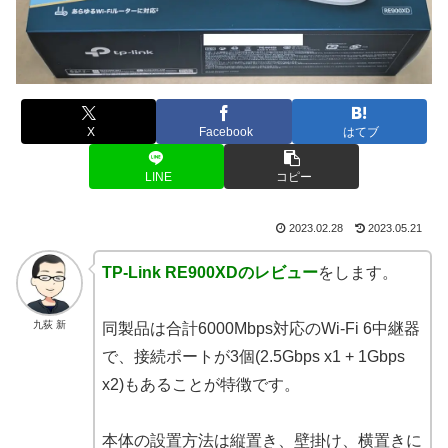
X
Facebook
はてブ
LINE
コピー
2023.02.28
2023.05.21
TP-Link RE900XDのレビュー
をします。
九荻 新
同製品は合計6000Mbps対応のWi-Fi 6中継器
で、接続ポートが3個(2.5Gbps x1 + 1Gbps
x2)もあることが特徴です。
本体の設置方法は縦置き、壁掛け、横置きに