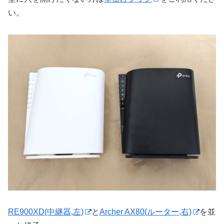
い。
RE900XD(中継器,左)
と
Archer AX80(ルーター,右)
を並