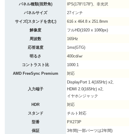
パネル種類(視野角)
IPS(178°/178°)、非光沢
パネルサイズ
27インチ
サイズ(スタンドを含む)
616 x 464.8 x 251.8mm
解像度
フルHD(1920 x 1080px)
周波数
165Hz
応答速度
1ms(GTG)
明るさ
400cd/㎟
コントラスト比
1000:1
AMD FreeSync Premium
対応
DisplayPort 1.4(165Hz) x2,
入力端子
HDMI 2.0(165Hz) x2,
イヤホンジャック
HDR
対応
スタンド
チルト対応
型番
PX273P
保証
3年間(一部パーツは2年間)