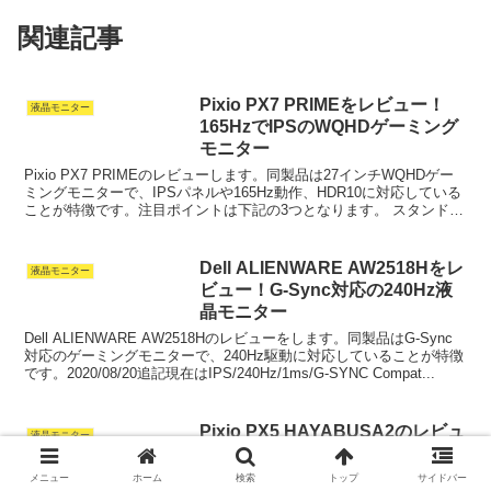
関連記事
Pixio PX7 PRIMEをレビュー！
液晶モニター
165HzでIPSのWQHDゲーミング
モニター
Pixio PX7 PRIMEのレビューします。同製品は27インチWQHDゲー
ミングモニターで、IPSパネルや165Hz動作、HDR10に対応している
ことが特徴です。注目ポイントは下記の3つとなります。 スタンドが
優秀 ゲームだけでなく、作...
Dell ALIENWARE AW2518Hをレ
液晶モニター
ビュー！G-Sync対応の240Hz液
晶モニター
Dell ALIENWARE AW2518Hのレビューをします。同製品はG-Sync
対応のゲーミングモニターで、240Hz駆動に対応していることが特徴
です。2020/08/20追記現在はIPS/240Hz/1ms/G-SYNC Compat...
Pixio PX5 HAYABUSA2のレビュ
液晶モニター
ー！240Hz,IPS,1msのゲーミング
モニター
メニュー
ホーム
検索
トップ
サイドバー