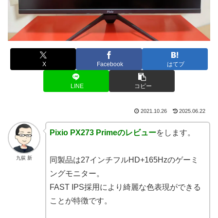
X
Facebook
はてブ
LINE
コピー
2021.10.26
2025.06.22
Pixio PX273 Primeのレビュー
をします。
九荻 新
同製品は27インチフルHD+165Hzのゲーミ
ングモニター。
FAST IPS採用により綺麗な色表現ができる
ことが特徴です。