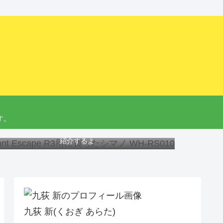
す。
ant Escape R3にオススメのホイール、工具と交換方法を
紹介するよ
九荻 新(くおぎ あらた)