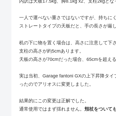
内訳は天板17.5kg、脚8.1kg x2、支柱2kg
一人で運べない重さではないですが、持ちに
ストレートタイプの天板だと、手の長さが厳
机の下に物を置く場合は、高さに注意して下
支柱の高さが約5cmあります。
天板の高さが70cmだった場合、65cmを超え
実は当初、Garage fantoni GXの上
ったのでアリオスに変更しました。
結果的にこの変更は正解でした。
通常使用ではまず揺れません。
頬杖をついて