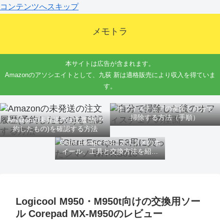
コンテンツへスキップ
メモトラ
本サイトは広告が含まれます。
Amazonのアソシエイトとして、九荻 新は適格販売により収入を得ていま
す。
オフィスチェアの座面を自分で
掃除する方法（手順）
Amazonの未発送の注文履歴(予
約したもの)を確認する方法
Giant Escape R3にオススメのホ
イール、工具と交換方法を紹介
するよ
Logicool M950・M950t向けの交換用ソー
ル Corepad MX-M950のレビュー