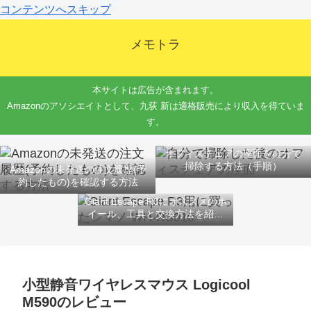
コンテンツへスキップ
メモトラ
本サイトは広告が含まれます。
Amazonのアソシエイトとして、九荻 新は適格販売により収入を得ていま
す。
オフィスチェアの座面を自分で
掃除する方法（手順）
Amazonの未発送の注文履歴(予
約したもの)を確認する方法
Giant Escape R3にオススメのホ
イール、工具と交換方法を紹介
するよ
小型静音ワイヤレスマウス Logicool
M590のレビュー