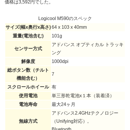
価格は3,592円でした。
Logicool M590のスペック
サイズ(幅x奥行x高さ)
64 x 103 x 40mm
重量(電池含む)
101g
アドバンス オプティカル トラッキ
センサー方式
ング
解像度
1000dpi
総ボタン数（チルト
7
機能含む）
スクロールホイール
有
使用電池
単三形乾電池x１本（装着済）
電池寿命
最大24ヶ月
アドバンス2.4GHzテクノロジー
無線方式
（Unifying対応）,
Bluetooth