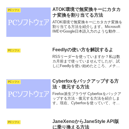
ATOK環境で無変換キーにカタカ
PCソフト
ナ変換を割り当てる方法
ATOK環境で無変換キーにカタカナ変換を
割り当てる方法を紹介します。Microsoft
IMEやGoogle日本語入力のような動作に
したいという方は、ぜひ読んでいってく
ださい。あああと打ち込んで、無変換キ
ーを押したら、アアアになるようにす
Feedlyの使い方を解説するよ
る...
PCソフト
RSSリーダーを使っていますか？私は数
カ月前まで使っていませんでしたが、試
しにFeedlyを使い始めたところ、メチャ
クチャ便利なことを実感しました。現在
では、Feedly無しの生活なんて考えられ
ません。というわけで、この記事では
Cyberfoxをバックアップする方
PCソフト
Feedly...
法・復元する方法
Firefox派生ブラウザ Cyberfoxをバックア
ップする方法・復元する方法を紹介しま
す。現在、Cyberfoxを使っていて、そろ
そろOSの再インストールをしようなんて
考えている方は、さらっと読んでいって
ください。ちなみにFirefox...
JaneXenoからJaneStyle API版
PCソフト
に乗り換える方法