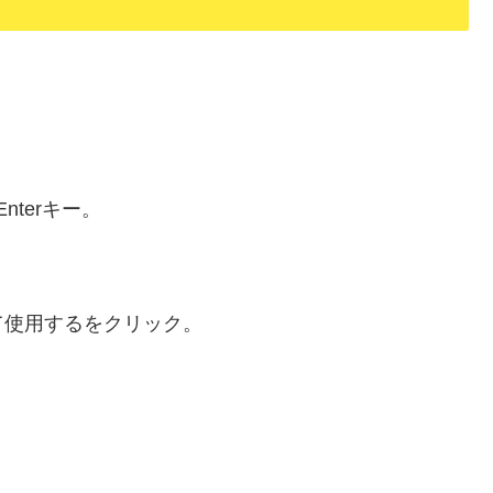
terキー。
て使用するをクリック。