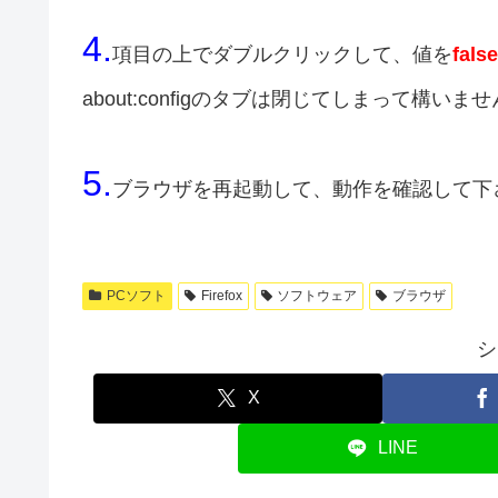
4.
項目の上でダブルクリックして、値を
false
about:configのタブは閉じてしまって構いま
5.
ブラウザを再起動して、動作を確認して下
PCソフト
Firefox
ソフトウェア
ブラウザ
シ
X
LINE