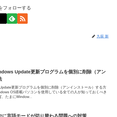
新をフォローする
九荻 新
dows Update更新プログラムを個別に削除（アン
法
s Update更新プログラムを個別に削除（アンインストール）する方
ndows OS搭載パソコンを使用している全ての人が知っておくべき
まにWindow...
ator使用中に言語モードが切り替わる問題への対策