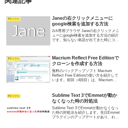
関連記事
Janeの右クリックメニューに
PCソフト
google検索を追加する方法
2ch専用ブラウザ Janeの右クリックメニ
ューにgoogle検索を追加する方法の紹介
です。知らない単語が出てきた時にコピ
ペなしで、検索できるので非常に便利に
なります。追加手順メニューバーのツー
ル>設定>コマンドの順にクリック①に任
Macrium Reflect Free Editionで
意のコマ...
PCソフト
クローンを作成する方法
無料のバックアップソフト Macrium
Reflect Free Editionの使い方を紹介して
います。前回（4回目）は、Macrium
Reflect Free Editionで復元する方法を紹
介しました。5回目の今回は、Macriu...
Sublime Text 3でEmmetが動か
PCソフト
なくなった時の対処法
Sublime Text 3でEmmetが動かなくなっ
た時の対処法を紹介します。先日Emmet
プラグインのアップデートがあり、わた
しの環境では動かなくなりました。この
対処法としては新バージョンのままでコ