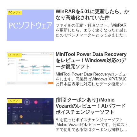
マンドを回収する方法、旧バージョンに
戻...
WinRARを5.01に更新したら、か
PCソフト
なり高速化されていた件
ファイルの圧縮・解凍ソフト、WinRAR
を更新したら、エラく速くなったと感じ
たのでベンチマークをとってみました。
今回比較したのは、バージョン5.01と
4.11の2つ。5.01は、2013/12/14にリリー
スされていたのですが、全然気付きま...
MiniTool Power Data Recovery
PCソフト
をレビュー！Windows対応のデ
ータ復元ソフト
MiniTool Power Data Recoveryのレビュー
をします。同製品はWindows XP/7/8/10
と日本語表示に対応したデータ復元ソフ
トです。何らかの理由で消えてしまった
り、誤って削除してしまった（ごみ箱か
ら消してしまっ...
[割引クーポンあり] iMobie
PCソフト
Vozardのレビュー！AIパワード
ボイスチェンジャーソフト
AIを使ったボイスチェンジャーソフト
iMobie Vozardのレビューです。公式スト
アで使用できる割引クーポンも掲載して
いるので、ぜひご覧ください。