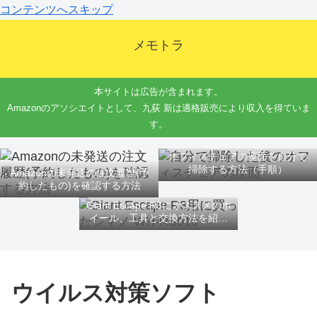
コンテンツへスキップ
メモトラ
本サイトは広告が含まれます。
Amazonのアソシエイトとして、九荻 新は適格販売により収入を得ていま
す。
オフィスチェアの座面を自分で
掃除する方法（手順）
Amazonの未発送の注文履歴(予
約したもの)を確認する方法
Giant Escape R3にオススメのホ
イール、工具と交換方法を紹介
するよ
ウイルス対策ソフト