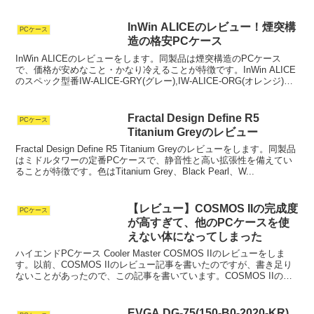
InWin ALICEのレビュー！煙突構
PCケース
造の格安PCケース
InWin ALICEのレビューをします。同製品は煙突構造のPCケース
で、価格が安めなこと・かなり冷えることが特徴です。InWin ALICE
のスペック型番IW-ALICE-GRY(グレー),IW-ALICE-ORG(オレンジ)ケ
ースタイプ...
Fractal Design Define R5
PCケース
Titanium Greyのレビュー
Fractal Design Define R5 Titanium Greyのレビューをします。同製品
はミドルタワーの定番PCケースで、静音性と高い拡張性を備えてい
ることが特徴です。色はTitanium Grey、Black Pearl、W...
【レビュー】COSMOS IIの完成度
PCケース
が高すぎて、他のPCケースを使
えない体になってしまった
ハイエンドPCケース Cooler Master COSMOS IIのレビューをしま
す。以前、COSMOS IIのレビュー記事を書いたのですが、書き足り
ないことがあったので、この記事を書いています。COSMOS IIの購
入を検討している、肩...
EVGA DG-75(150-B0-2020-KR)