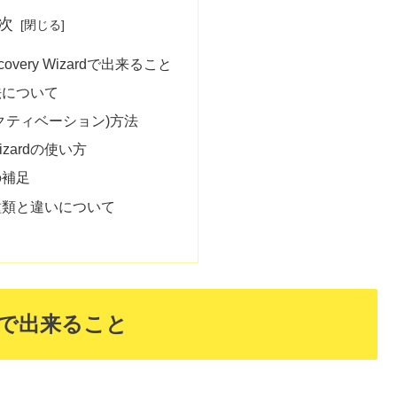
次
ecovery Wizardで出来ること
法について
クティベーション)方法
 Wizardの使い方
の補足
種類と違いについて
zardで出来ること