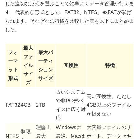
じた適切な形式を選ぶことで効率よくデータ管理が行えま
す。代表的な形式として、FAT32、NTFS、exFATが挙げ
られます。それぞれの特徴を比較した表を以下にまとめま
した。
最大
フォ
最大パ
ファ
ーマ
ーティ
イル
互換性
特徴
ット
ション
サイ
形式
サイズ
ズ
古いシステム
高い互換性、ただし
や非PCデバ
FAT32
4GB
2TB
4GB以上のファイル
イスに広く対
が扱えない
応
理論上
Windowsに
大容量ファイルのサ
制限
NTFS
最大
最適、Macは
ポート、データセキ