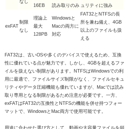
なし
16EB
読み取りのみ
ュリティに強み
FAT32とNTFSの長
理論上
Windowsと
制限
所を兼ね備え、4GB
exFAT
最大
Macの両方に
なし
以上のファイルも扱
128PB
対応
える
FAT32は、古いOSや多くのデバイスで使えるため、互換
性に優れている点が魅力です。しかし、4GBを超えるファ
イルを扱えない制限があります。NTFSはWindowsでの利
用に最適で、ファイルサイズ制限がなく、ファイルセキュ
リティやデータ圧縮機能も優れていますが、Macでは読み
取り専用となる制限があるため注意が必要です。一方、
exFATはFAT32の互換性とNTFSの機能を併せ持つフォー
マットで、WindowsとMac両方で使用可能です。
用途に合わせた選び方として、動画や大容量ファイルを頻