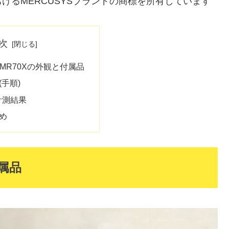
けるMERCUSYSブランドの商標を所有しています
次
S MR70Xの外観と付属品
手順)
の計測結果
め
付属品