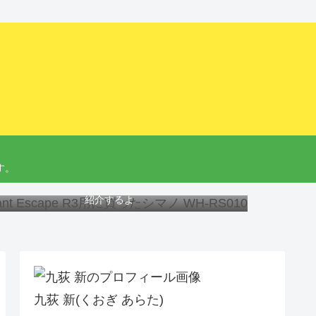
す。
ant Escape R3にオススメのホイール、工具と交換方法を
紹介するよ
九荻 新(くおぎ あらた)