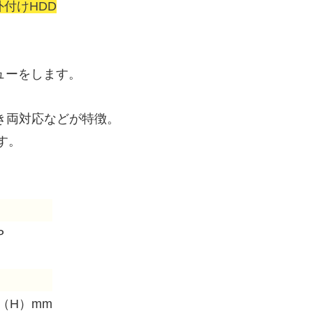
外付けHDD
ューをします。
き両対応などが特徴。
す。
P
0（H）mm