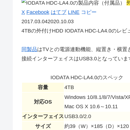
X
Facebook
はてブ
LINE
コピー
2017.03.04
2020.10.03
4TBの外付けHDD
IODATA HDC-LA4.0
のレビ
同製品
はTVとの電源連動機能、縦置き・横置
接続インターフェイスはUSB3.0となっていま
IODATA HDC-LA4.0のスペック
容量
4TB
Windows 10/8.1/8/7/Vista/X
対応OS
Mac OS X 10.6～10.11
インターフェイス
USB3.0/2.0
サイズ
約39（W）×185（D）×12