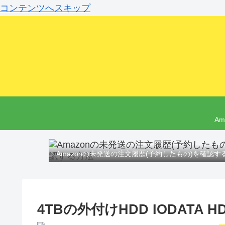
コンテンツへスキップ
A
Amazonの未発送の注文履歴(予約したもの)を確認す
4TBの外付けHDD IODATA H