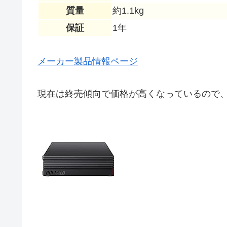
質量
約1.1kg
保証
1年
メーカー製品情報ページ
現在は終売傾向で価格が高くなっているので