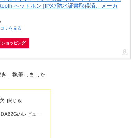
etooth ヘッドホン [IPX7防水証書取得済、メーカ
)
口コミを見る
oo!ショッピング
だき、執筆しました
次
ol DA62Gのレビュー