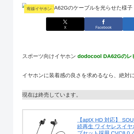
有線イヤホン
X
Facebook
スポーツ向けイヤホン
dodocool DA62Gの
イヤホンに装着感の良さを求めるなら、絶対
現在は終売しています。
【aptX HD 対応】 SOU
続再生 ワイヤレスイヤホン
プセット採用 CVC8.