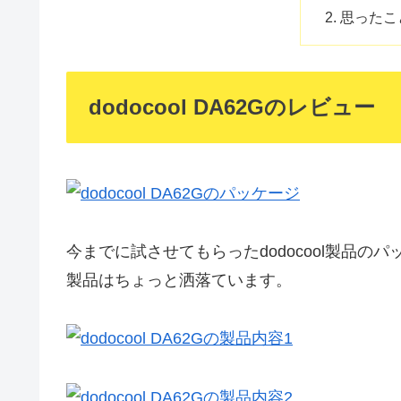
思ったこ
dodocool DA62Gのレビュー
今までに試させてもらったdodocool製品
製品はちょっと洒落ています。