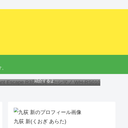
す。
ant Escape R3にオススメのホイール、工具と交換方法を
紹介するよ
九荻 新(くおぎ あらた)