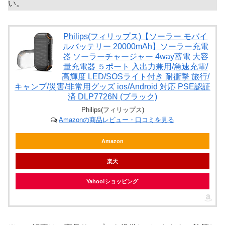
い。
Philips(フィリップス)【ソーラー モバイ
ルバッテリー 20000mAh】ソーラー充電
器 ソーラーチャージャー 4way蓄電 大容
量充電器 ５ポート 入出力兼用/急速充電/
高輝度 LED/SOSライト付き 耐衝撃 旅行/
キャンプ/災害/非常用グッズ ios/Android 対応 PSE認証
済 DLP7726N (ブラック)
Philips(フィリップス)
Amazonの商品レビュー・口コミを見る
Amazon
楽天
Yahoo!ショッピング