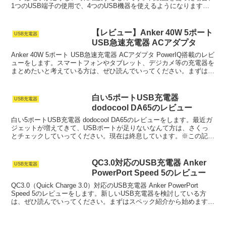
1つのUSB端子の使用で、4つのUSB機器を使えるようになります。
現在は終売しているので、エレ...
【レビュー】Anker 40W 5ポート
USB充電器
USB急速充電器 ACアダプタ
Anker 40W 5ポート USB急速充電器 ACアダプタ PowerIQ搭載のレビ
ューをします。スマートフォンやタブレット、デジカメ等の充電器を
まとめたいと考えている方は、ぜひ読んでいってください。まずはス
ペックの紹介から始めます。An...
白い5ポートUSB充電器
USB充電器
dodocool DA65のレビュー
白い5ポートUSB充電器 dodocool DA65のレビューをします。最近ガ
ジェットが増えてきて、USBポートが足りないなんて方は、さくっ
とチェックしていってください。現在は終息しています。※この記事
は、商品サンプルを提供していただき、執...
QC3.0対応のUSB充電器 Anker
USB充電器
PowerPort Speed 5のレビュー
QC3.0（Quick Charge 3.0）対応のUSB充電器 Anker PowerPort
Speed 5のレビューをします。新しいUSB充電器を検討している方
は、ぜひ読んでいってください。まずはスペック紹介から始めます。
Anker ...