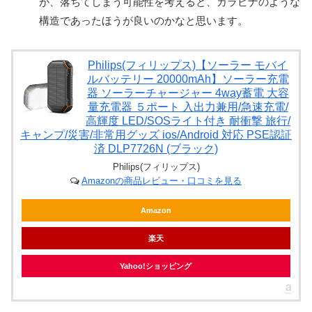
が、落ちてしまう可能性を考えると、カラビナのような
構造であったほうが良いのかなと思います。
Philips(フィリップス)【ソーラー モバイ
ルバッテリー 20000mAh】ソーラー充電
器 ソーラーチャージャー 4way蓄電 大容
量充電器 ５ポート 入出力兼用/急速充電/
高輝度 LED/SOSライト付き 耐衝撃 旅行/
キャンプ/災害/非常用グッズ ios/Android 対応 PSE認証
済 DLP7726N (ブラック)
Philips(フィリップス)
Amazonの商品レビュー・口コミを見る
Amazon
楽天
Yahoo!ショッピング