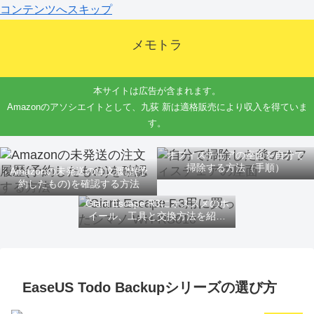
コンテンツへスキップ
メモトラ
本サイトは広告が含まれます。
Amazonのアソシエイトとして、九荻 新は適格販売により収入を得ていま
す。
オフィスチェアの座面を自分で
掃除する方法（手順）
Amazonの未発送の注文履歴(予
約したもの)を確認する方法
Giant Escape R3にオススメのホ
イール、工具と交換方法を紹介
するよ
EaseUS Todo Backupシリーズの選び方