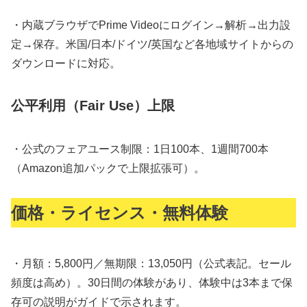
・
内蔵ブラウザ
でPrime Videoにログイン→解析→出力設
定→保存。
米国/日本/ドイツ/英国
など各地域サイトからの
ダウンロードに対応。
公平利用（Fair Use）上限
・公式の
フェアユース制限：1日100本、1週間700本
（Amazon追加パックで上限拡張可）。
価格・ライセンス・無料体験
・
月額：5,800円／無期限：13,050円
（公式表記。セール
頻度は高め）。
30日間の体験
があり、体験中は
3本まで
保
存可の説明がガイドで示されます。