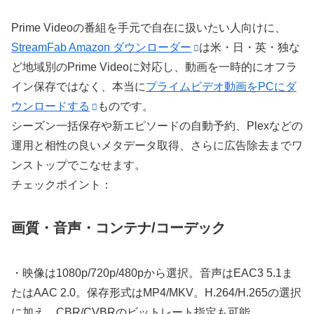
Prime Videoの番組を手元で自在に扱いたい人向けに、
StreamFab Amazon ダウンローダー
は米・日・英・独な
ど地域別のPrime Videoに対応し、動画を一時的にオフラ
イン保存ではなく、本当に
プライムビデオ動画をPCにダ
ウンロードする
ものです。
シーズン一括保存や新エピソードの自動予約、Plexなどの
運用と相性の良いメタデータ取得、さらに広告除去までワ
ンストップでこなせます。
チェックポイント：
画質・音声・コンテナ/コーデック
・映像は
1080p/720p/480p
から選択。音声は
EAC3 5.1
ま
たは
AAC 2.0
。保存形式は
MP4/MKV
。
H.264/H.265
の選択
に加え、
CBR/CVBR
のビットレート指定も可能。