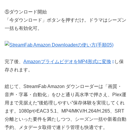
⑤
ダウンロード開始
「今ダウンロード」ボタンを押すだけ。ドラマは
シーズン
一括
も有効化可。
完了後、
AmazonプライムビデオをMP4形式に変換
し保
存されます。
総じて、StreamFab Amazon ダウンローダーは「画質・
音声・字幕・自動化」をひと通り高水準で押さえ、Plex運
用まで見据えた“後処理しやすい”保存体験を実現してくれ
ます。1080pやEAC3 5.1、MP4/MKV/H.264/H.265、SRT
分離といった要件を満たしつつ、シーズン一括や新着自動
予約、メタデータ取得で連ドラ管理も快適です。