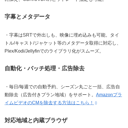
字幕とメタデータ
・字幕は
SRT
で外出しも、映像に
埋め込み
も可能。
タイ
トル/キャスト/ジャケット
等の
メタデータ取得
に対応し、
Plex/Kodi/Jellyfin
でのライブラリ化がスムーズ。
自動化・バッチ処理・広告除去
・
毎日/毎週での自動予約
、
シーズン丸ごと一括
、
広告自
動除去
（広告付きプラン地域）をサポート。
Amazonプラ
イムビデオのCMを除去する方法はこちら！
対応地域と内蔵ブラウザ