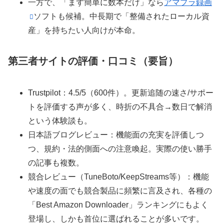
一方で、
「まず簡単に数本だけ」なら
アマプラ録画
ソフト
も候補。
中長期で「整備されたローカル資
産」を持ちたい人向け
が本命。
第三者サイトの評価・口コミ（要旨）
Trustpilot：4.5/5（600件）
。
更新追随の速さ/サポー
ト
を評価する声が多く、
時折の不具合→数日で解消
という体験談も。
日本語ブログレビュー：
機能面の充実を評価しつ
つ、
規約・法的側面への注意喚起
。実際の使い勝手
の記事も複数。
競合レビュー（TuneBoto/KeepStreams等）：
機能
や速度の面でも競合製品に頻繁に言及され、各種の
「Best Amazon Downloader」ランキングにもよく
登場し、しかも首位に選ばれることが多いです。