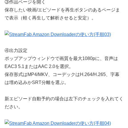
③
作品ページを開く
保存したい映画/エピソードを再生ボタンのあるページま
で表示（軽く再生して解析させると安定）。
④
出力設定
ポップアップウィンドウで画質を
最大1080p
に、音声は
EAC3 5.1
または
AAC 2.0
を選択。
保存形式は
MP4/MKV
、コーデックは
H.264/H.265
、字幕
は
埋め込み
か
SRT分離
を選ぶ。
新エピソード自動予約の場合は左下のチェックを入れてく
ださい。