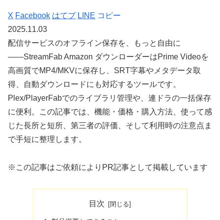
X
Facebook
はてブ
LINE
コピー
2025.11.03
配信サービスのオフライン保存を、もっと自由に
――
StreamFab Amazon ダウンローダー
はPrime Videoを
高画質で
MP4/MKV
に保存し、
SRT字幕
や
メタデータ取
得
、
自動ダウンロード
にも対応するツールです。
Plex/PlayerFabでのライブラリ管理や、連ドラの一括保存
に便利。この記事では、機能・価格・購入方法、使って感
じた長所と短所、第三者の評価、そして利用時の注意点ま
で手短に整理します。
※この記事はご依頼によりPR記事として掲載しています
目次