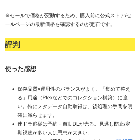
※セールで価格が変動するため、
購入前に公式ストア/セ
ールページの最新価格
を確認するのが定石です。
評判
使った感想
保存品質×運用性のバランス
がよく、
「集めて整え
る」用途
（Plexなどでの
コレクション構築
）に強
い。特に
メタデータ自動取得
は、後処理の手間を明
確に減らせます。
連ドラ追従は
予約＋自動DL
が光る。
見逃し防止/定
期視聴
が多い人は恩恵が大きい。