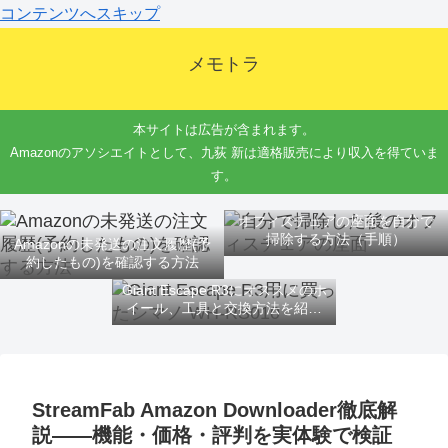
コンテンツへスキップ
メモトラ
本サイトは広告が含まれます。
Amazonのアソシエイトとして、九荻 新は適格販売により収入を得ていま
す。
オフィスチェアの座面を自分で
掃除する方法（手順）
Amazonの未発送の注文履歴(予
約したもの)を確認する方法
Giant Escape R3にオススメのホ
イール、工具と交換方法を紹介
するよ
StreamFab Amazon Downloader徹底解
説――機能・価格・評判を実体験で検証