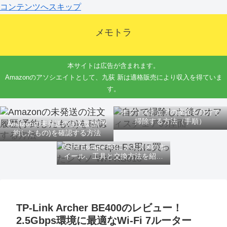
コンテンツへスキップ
メモトラ
本サイトは広告が含まれます。
Amazonのアソシエイトとして、九荻 新は適格販売により収入を得ていま
す。
オフィスチェアの座面を自分で
掃除する方法（手順）
Amazonの未発送の注文履歴(予
約したもの)を確認する方法
Giant Escape R3にオススメのホ
イール、工具と交換方法を紹介
するよ
TP-Link Archer BE400のレビュー！
2.5Gbps環境に最適なWi-Fi 7ルーター