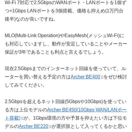
Wi-Fi 7対応で2.5GbpsのWANポート・LANポートを1個ず
つ+1Gbps LANポートを3個搭載、価格も抑えめ(1万円台
後半)なのが良いですね。
MLO(Multi-Link Operation)やEasyMesh(メッシュWi-Fi)に
も対応していますし、動作が安定していることやメーカー
保証が3年であることも利点と言えるでしょう。
現在2.5Gbpsまでのインターネット回線を使っていて、ル
ーターを買い替える予定の方は
Archer BE400
をぜひ検討
してみてください。
2.5Gbpsを超えるネット回線(5Gbpsや10Gbps)を使ってい
る方は上位モデルの
Archer BE450(10Gbps WAN/LANポー
ト搭載)
が、1Gbps環境の方や予算を抑えたい方は下位モ
デルの
Archer BE220
が選択肢として入ってくるかと思い