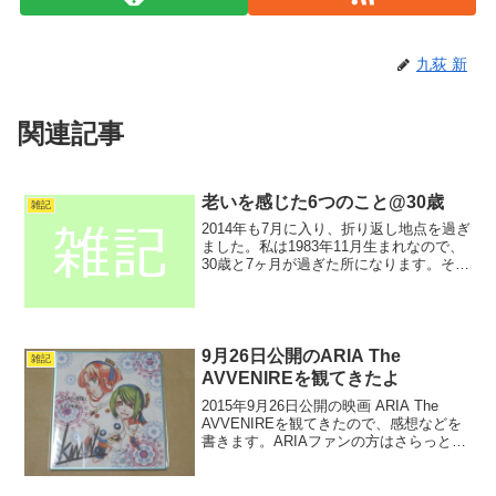
九荻 新
関連記事
老いを感じた6つのこと@30歳
雑記
2014年も7月に入り、折り返し地点を過ぎ
ました。私は1983年11月生まれなので、
30歳と7ヶ月が過ぎた所になります。そん
な中で、年を食ったなぁ、老いたなぁと
思うことがいくつかあったので、書き記
しておきたいと思います。若い方は、そ
んな事に...
9月26日公開のARIA The
雑記
AVVENIREを観てきたよ
2015年9月26日公開の映画 ARIA The
AVVENIREを観てきたので、感想などを
書きます。ARIAファンの方はさらっと読
んでいってください。ARIA The
AVVENIRE公式サイト混雑状況私は
MOVIX さいたまの初回（9月...