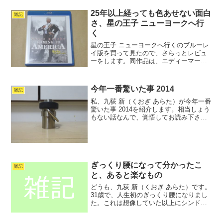
25年以上経っても色あせない面白
雑記
さ、星の王子 ニューヨークへ行
く
星の王子 ニューヨークへ行くのブルーレ
イ版を買って見たので、さらっとレビュ
ーをします。同作品は、エディーマーフ
ィー主演のコメディ？映画。1988年公
開。たぶん、30歳以上の人には懐かしい
タイトルだと思います。TVの～ロードシ
今年一番驚いた事 2014
雑記
ョーで見たという...
私、九荻 新（くおぎ あらた）が今年一番
驚いた事 2014を紹介します。相当しょう
もない話なんで、覚悟してお読み下さ
い。最後まで読んで、後悔しても知りま
せんよ。では、始めます。とある日に、
私はフローリングに寝転んで本を読んで
いました。その時...
ぎっくり腰になって分かったこ
雑記
と、あると楽なもの
どうも、九荻 新（くおぎ あらた）です。
31歳で、人生初のぎっくり腰になりまし
た。これは想像していた以上にシンドイ
ものです。せっかく？ぎっくり腰になっ
たのですから、ブロガーとしてネタにし