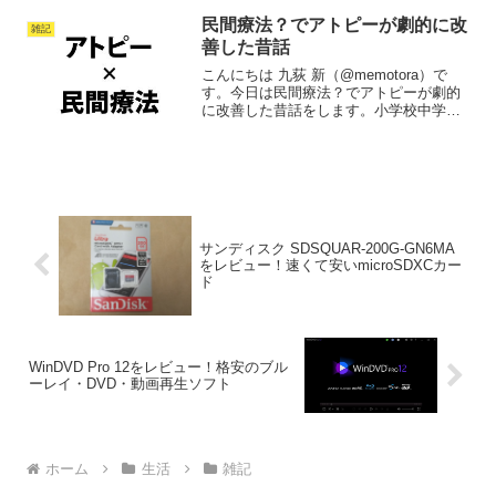
ようと思います。というわけで、今回は
民間療法？でアトピーが劇的に改
ぎっくり腰になって...
雑記
善した昔話
こんにちは 九荻 新（@memotora）で
す。今日は民間療法？でアトピーが劇的
に改善した昔話をします。小学校中学年
ぐらいだったはずなので、大体25～26年
前のお話です。わたしの場合は軽症で、
症状が出た部位は肘と膝の表裏ぐらいで
した。まずは...
サンディスク SDSQUAR-200G-GN6MA
をレビュー！速くて安いmicroSDXCカー
ド
WinDVD Pro 12をレビュー！格安のブル
ーレイ・DVD・動画再生ソフト
ホーム
生活
雑記