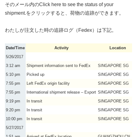
そのメール内のClick here to see the status of your
shipment.をクリックすると、荷物の追跡ができます。
わたしが注文した時の追跡ログ（Fedex）は下記。
Date/Time
Activity
Location
5/26/2017
3:12 am
Shipment information sent to FedEx
SINGAPORE SG
5:10 pm
Picked up
SINGAPORE SG
7:55 pm
Left FedEx origin facility
SINGAPORE SG
7:55 pm
International shipment release – Export
SINGAPORE SG
9:19 pm
In transit
SINGAPORE SG
9:20 pm
In transit
SINGAPORE SG
10:00 pm
In transit
SINGAPORE SG
5/27/2017
1:51 am
Arrived at FedEx location
GUANGZHOU CN