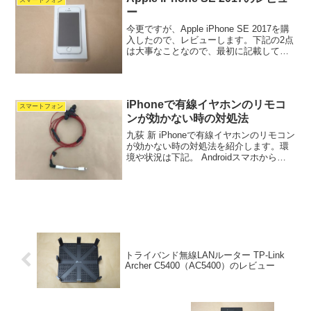
スマートフォン
いっ...
ー
今更ですが、Apple iPhone SE 2017を購
入したので、レビューします。下記の2点
は大事なことなので、最初に記載してお
きます。 iPhone SE 2016向けに作られた
ケース・フィルムは、2017でも使える 後
継機（iPhon...
iPhoneで有線イヤホンのリモコ
スマートフォン
ンが効かない時の対処法
九荻 新 iPhoneで有線イヤホンのリモコン
が効かない時の対処法を紹介します。環
境や状況は下記。 Androidスマホから
iPhone SE 第2世代(iOS 14.3)に買い替え
た 音楽再生アプリはミュージックと
foobar2000 有...
トライバンド無線LANルーター TP-Link
Archer C5400（AC5400）のレビュー