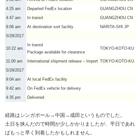
4:25 am
Departed FedEx location
GUANGZHOU CN
4:47 am
In transit
GUANGZHOU CN
9:06 am
At destination sort facility
NARITA-SHI JP
5/28/2017
In transit
10:22 am
TOKYO-KOTO-KU J
Package available for clearance
11:00 am
International shipment release – Import
TOKYO-KOTO-KU J
5/29/2017
9:04 am
At local FedEx facility
9:42 am
On FedEx vehicle for delivery
4:35 pm
Delivered
経路はシンガポール→中国→成田というものでした。
土日を挟んだので時間が少しかかりましたが、平日であれ
ばもっと早く到着したかもしれません。