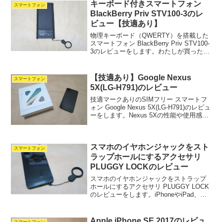
キーボード付きスマートフォン
スマートフォン
BlackBerry Priv STV100-3のレ
ビュー【技適あり】
物理キーボード（QWERTY）を搭載した
スマートフォン BlackBerry Priv STV100-
3のレビューをします。わたしが買ったの
は海外版のSTV100-3で、購入にかかった
合計額は51,078円。（本体と送料で
$455=48,1...
【技適あり】Google Nexus
スマートフォン
5X(LG-H791)のレビュー
技適マークありのSIMフリー スマートフ
ォン Google Nexus 5X(LG-H791)のレビュ
ーをします。Nexus 5Xの性能や使用感を
知りたい、少しでも安く購入したいとい
う方は、ぜひ読んでいってください。ま
ず、スペックの紹介から...
スマホのイヤホンジャックをスト
スマートフォン
ラップホールにするアクセサリ
PLUGGY LOCKのレビュー
スマホのイヤホンジャックをストラップ
ホールにするアクセサリ PLUGGY LOCK
のレビューをします。iPhoneやiPad、そ
の他のスマートフォンやタブレットにス
トラップを付けたいけど、ホールが無く
て困っているという方はさらっと読んで
Apple iPhone SE 2017のレビュ