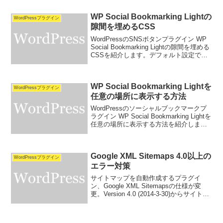
ドしようとするとHttpエラーが出るブラ
ウザアップローダーを使用すると、...
WP Social Bookmarking Lightの
WordPressプラグイン
隙間を埋めるCSS
WordPressのSNSボタンプラグイン WP
Social Bookmarking Lightの隙間を埋める
CSSを紹介します。デフォルト設定で、
変に開いてしまうアイコン同士の隙間
を、CSSで調整しようというのが記事の
趣旨です。＜調整前...
WP Social Bookmarking Lightを
WordPressプラグイン
任意の場所に表示する方法
WordPressのソーシャルブックマークプ
ラグイン WP Social Bookmarking Lightを
任意の場所に表示する方法を紹介しま
す。通常、このプラグインで設定出来る
表示位置は、Top,Bottom,Both,None（上,
下...
Google XML Sitemaps 4.0以上の
WordPressプラグイン
エラー対策
サイトマップを自動作成するプラグイ
ン、Google XML Sitemapsの仕様が変
更。Version 4.0 (2014-3-30)からサイトマ
ップを動的生成する様になりました。そ
れに伴い、初回にエラーが出るようにな
っています。この記事...