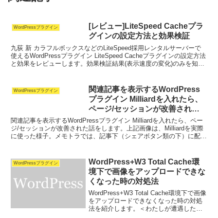
[レビュー]LiteSpeed Cacheプラ
WordPressプラグイン
グインの設定方法と効果検証
九荻 新 カラフルボックスなどのLiteSpeed採用レンタルサーバーで
使えるWordPressプラグイン LiteSpeed Cacheプラグインの設定方法
と効果をレビューします。効果検証結果(表示速度の変化)のみを知り
たい方は、目次から...
関連記事を表示するWordPress
WordPressプラグイン
プラグイン Milliardを入れたら、
ページ/セッションが改善された
話
関連記事を表示するWordPressプラグイン Milliardを入れたら、ペー
ジ/セッションが改善された話をします。上記画像は、Milliardを実際
に使った様子。メモトラでは、記事下（シェアボタン類の下）に配置
しています。以前は、Zen...
WordPress+W3 Total Cache環
WordPressプラグイン
境下で画像をアップロードできな
くなった時の対処法
WordPress+W3 Total Cache環境下で画像
をアップロードできなくなった時の対処
法を紹介します。＜わたしが遭遇した状
況＞記事編集画面から画像をアップロー