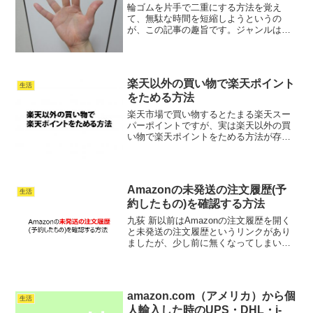
輪ゴムを片手で二重にする方法を覚え
て、無駄な時間を短縮しようというの
が、この記事の趣旨です。ジャンルは、
アナログなライフハックなのかな？これ
を覚えて一生やり続ければ、数日ぐらい
の時間短縮になるかもしれません。計算
したわけではないから、知らん...
楽天以外の買い物で楽天ポイント
生活
をためる方法
楽天市場で買い物するとたまる楽天スー
パーポイントですが、実は楽天以外の買
い物で楽天ポイントをためる方法が存在
します。その方法はいたって簡単で、
Rakuten Rebates（リーベイツ）を使用す
るだけ。Rebatesは頭にRakutenが付...
Amazonの未発送の注文履歴(予
生活
約したもの)を確認する方法
九荻 新以前はAmazonの注文履歴を開く
と未発送の注文履歴というリンクがあり
ましたが、少し前に無くなってしまいま
した。このままだと予約した商品(Kindle
本など)をまとめて確認できず、不便なの
で対処法を紹介します。Amazonの未発送
の...
amazon.com（アメリカ）から個
生活
人輸入した時のUPS・DHL・i-