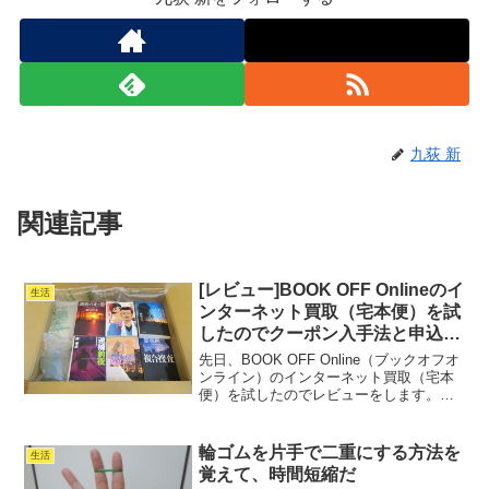
九荻 新
関連記事
[レビュー]BOOK OFF Onlineのイ
生活
ンターネット買取（宅本便）を試
したのでクーポン入手法と申込み
方法、実際の買取価格を紹介する
先日、BOOK OFF Online（ブックオフオ
よ
ンライン）のインターネット買取（宅本
便）を試したのでレビューをします。こ
の記事ではクーポン入手法と申込み方
法、実際の買取価格(過去7回分)を紹介す
るので、ぜひ最後までお付き合いくださ
輪ゴムを片手で二重にする方法を
生活
い。これ...
覚えて、時間短縮だ