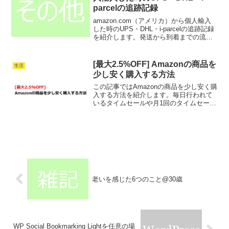
parcelの追跡記録
amazon.com（アメリカ）から個人輸入
した時のUPS・DHL・i-parcelの追跡記録
を紹介します。発送から到着までの流れ
が分かるので、初めて個人輸入する方に
は参考になるかと思います。UPSの追跡
記録Location（場所）Date...
[最大2.5%OFF] Amazonの商品を
生活
少し安く購入する方法
この記事ではAmazonの商品を少し安く購
入する方法を紹介します。毎日行われて
いるタイムセールや月1回のタイムセール
祭りを利用するとかなり安く購入できま
すが、タイミングを合わせるのが難しい
のが欠点です。この記事で紹介する方法
はタイムセールと...
老いを感じた6つのこと@30歳
WP Social Bookmarking Lightを任意の場