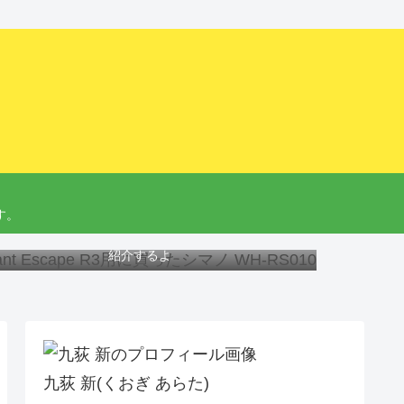
す。
ant Escape R3にオススメのホイール、工具と交換方法を
紹介するよ
九荻 新(くおぎ あらた)