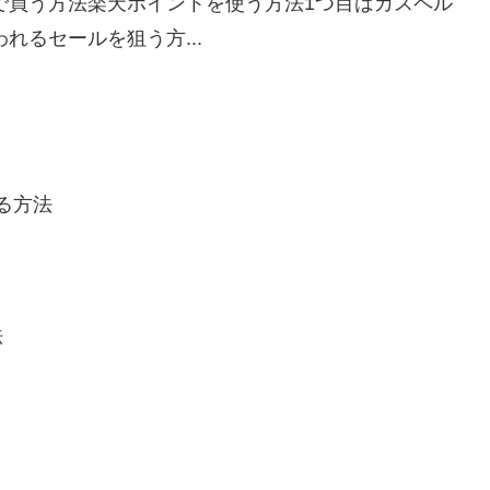
で買う方法楽天ポイントを使う方法1つ目はカスペル
れるセールを狙う方...
する方法
法