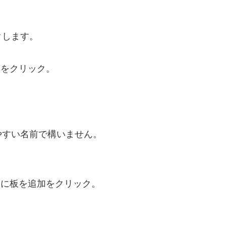
。
クします。
加をクリック。
やすい名前で構いません。
こに板を追加をクリック。