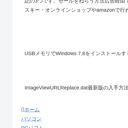
記の3つです。セールをねらう方法広告経由
スキー・オンラインショップやamazonで行わ
USBメモリでWindows 7,8をインストール
ImageViewURLReplace.dat最新版の入手方
ホーム
パソコン
PCソフト