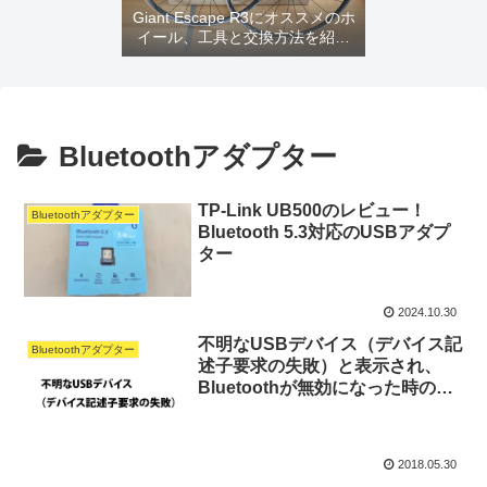
Giant Escape R3にオススメのホ
イール、工具と交換方法を紹介
するよ
Bluetoothアダプター
TP-Link UB500のレビュー！
Bluetoothアダプター
Bluetooth 5.3対応のUSBアダプ
ター
2024.10.30
不明なUSBデバイス（デバイス記
Bluetoothアダプター
述子要求の失敗）と表示され、
Bluetoothが無効になった時の対
処法
2018.05.30