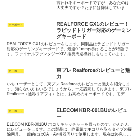
言われるキーボードですが、あなたのは
大丈夫ですか？たまには掃除しています
か？日常的にはブラシで埃を払う、エア
ダスターをかけるだけでもOKですが、数
ヶ月に1度ぐらいはバラして掃除してあげ
REALFORCE GX1のレビュー！
キーボード
ましょう。特にPC周...
ラピッドトリガー対応のゲーミン
グキーボード
REALFORCE GX1のレビューをします。同製品はラピッドトリガー
対応のゲーミングキーボードで、最速0.1mm作動することが特徴で
す。ファイナルファンタジーXIV 推奨周辺機器にもなっています。
東プレ Realforceのレビューと魅
キーボード
力
いちユーザーとして、東プレ Realforceのレビューと魅力を紹介しま
す。知らない方もいるでしょうから、一応説明しておきます。東プレ
Realforce（通称リアフォ）とは、お高めのキーボードです。モデル
にもよりますが、価格は一万数千円～...
ELECOM KBR-001BUのレビュ
キーボード
ー
ELECOM KBR-001BU ホコリキャッチャーを買ったので、かんたん
にレビューをします。この製品は、静電気でホコリを取るタイプの掃
除用具。一般的にはOA・AV機器周りで使用します。現在は終息して