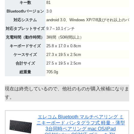
キー数
81
Bluetoothバージョン
3.0
対応システム
android 3.0、Windows XP/7/8及びそれ以上の
対応タブレットサイズ
9.7～10.1インチ
充電時間（動作時間）
3時間（50時間以上）
キーボードサイズ
25.8 x 17.0 x 0.8cm
ケースサイズ
27.3 x 19.5 x 2.5cm
合計サイズ
27.5 x 19.5 x 2.5cm
総重量
705.0g
現在は終売しているので、他社のものが購入候補になりま
す。
エレコム Bluetooth マルチペアリング ミ
ニキーボード パンタグラフ式 軽量・薄型
3台同時ペアリング mac OS/iPad