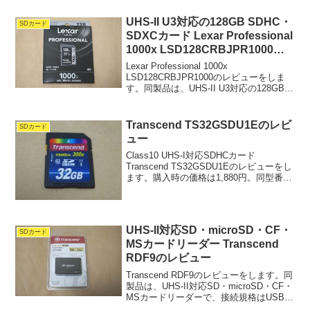
のは200GBですが、
128GB,256GB,400GBやもっと小さ...
UHS-II U3対応の128GB SDHC・
SDカード
SDXCカード Lexar Professional
1000x LSD128CRBJPR1000の
レビュー
Lexar Professional 1000x
LSD128CRBJPR1000のレビューをしま
す。同製品は、UHS-II U3対応の128GB
SDHC・SDXCカードで、高速な読み書き
が特徴。わたしが購入した128GBモデル
は9,51...
Transcend TS32GSDU1Eのレビ
SDカード
ュー
Class10 UHS-I対応SDHCカード
Transcend TS32GSDU1Eのレビューをし
ます。購入時の価格は1,880円。同型番の
容量は32GB。他に
8GB（TS8GSDU1）、
16GB（TS16GSDU1E）、64GB（TS6...
UHS-II対応SD・microSD・CF・
SDカード
MSカードリーダー Transcend
RDF9のレビュー
Transcend RDF9のレビューをします。同
製品は、UHS-II対応SD・microSD・CF・
MSカードリーダーで、接続規格はUSB
3.1/3.0です。購入時の価格は2,780円でし