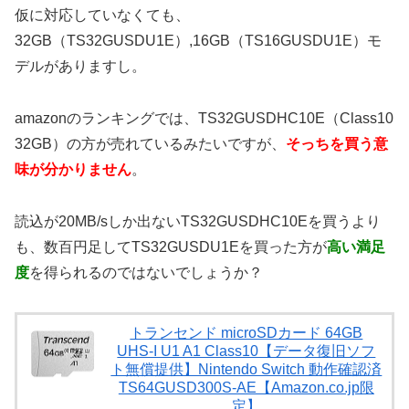
仮に対応していなくても、
32GB（TS32GUSDU1E）,16GB（TS16GUSDU1E）モ
デルがありますし。
amazonのランキングでは、TS32GUSDHC10E（Class10
32GB）の方が売れているみたいですが、
そっちを買う意
味が分かりません
。
読込が20MB/sしか出ないTS32GUSDHC10Eを買うより
も、数百円足してTS32GUSDU1Eを買った方が
高い満足
度
を得られるのではないでしょうか？
トランセンド microSDカード 64GB
UHS-I U1 A1 Class10【データ復旧ソフ
ト無償提供】Nintendo Switch 動作確認済
TS64GUSD300S-AE【Amazon.co.jp限
定】