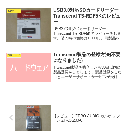
た。Transcend RDF9のスペックサイズ...
USB3.0対応SDカードリーダー
SDカード
Transcend TS-RDF5Kのレビュ
ー
USB3.0対応SDカードリーダー
Transcend TS-RDF5Kのレビューをしま
す。購入時の価格は1,000円。同製品を購
入した動機は、ダイソーで購入したカー
ドリーダー(108円)の調子が悪くなったか
ら。（端子の接触が悪くなり、パソ...
Transcend製品の登録方法(不要
SDカード
になりました)
Transcend製品を購入したら30日以内に
製品登録をしましょう。製品登録をしな
いとユーザーサポートサービスが受けら
れません。※たぶん保証が受けられなく
なりますこの記事では、Transcend製品の
登録手順を紹介します。 九荻 新 202...
【レビュー】ZERO AUDIO カルボ テノ
ーレ ZH-DX200-CT