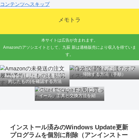
コンテンツへスキップ
メモトラ
本サイトは広告が含まれます。
Amazonのアソシエイトとして、九荻 新は適格販売により収入を得ていま
す。
オフィスチェアの座面を自分で
掃除する方法（手順）
Amazonの未発送の注文履歴(予
約したもの)を確認する方法
Giant Escape R3にオススメのホ
イール、工具と交換方法を紹介
するよ
インストール済みのWindows Update更新
プログラムを個別に削除（アンインストー