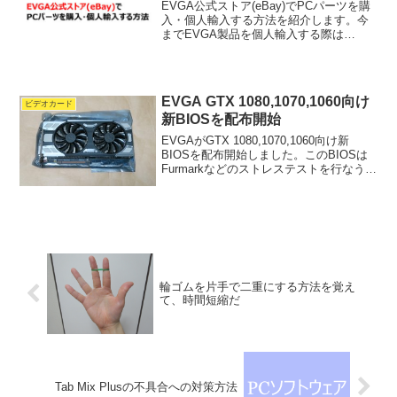
EVGA公式ストア(eBay)でPCパーツを購
入・個人輸入する方法を紹介します。今
までEVGA製品を個人輸入する際は
Amazon.com(米尼)やB&Hがメインでした
が、EVGA公式ストア(eBay)が国際発送
に対応したことにより選択肢が増...
EVGA GTX 1080,1070,1060向け
ビデオカード
新BIOSを配布開始
EVGAがGTX 1080,1070,1060向け新
BIOSを配布開始しました。このBIOSは
Furmarkなどのストレステストを行なう
と、異常に温度が上がってしまう問題に
対するものです。以前のBIOS（出荷時）
では、60℃ぐらいまではファ...
輪ゴムを片手で二重にする方法を覚え
て、時間短縮だ
Tab Mix Plusの不具合への対策方法