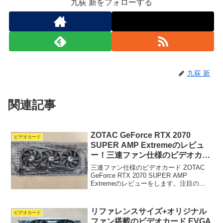
九荻 新をフォローする
九荻 新
関連記事
ZOTAC GeForce RTX 2070
ビデオカード
SUPER AMP Extremeのレビュ
ー！三連ファン仕様のビデオカー
ド
三連ファン仕様のビデオカード ZOTAC
GeForce RTX 2070 SUPER AMP
Extremeのレビューをします。注目のポ
イントは3つ。 ファンが静か 温度も低め
サイズ(長さ)は要確認ZOTAC GeForce
RTX 2...
リファレンスサイズ+オリジナル
ビデオカード
ファン搭載のビデオカード EVGA