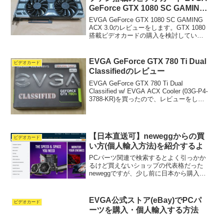
GeForce GTX 1080 SC GAMING
ACX 3.0のレビュー
EVGA GeForce GTX 1080 SC GAMING
ACX 3.0のレビューをします。GTX 1080
搭載ビデオカードの購入を検討している
方は、ぜひ読んでいってください。まず
はスペック紹介から始めます。
GPUNVIDIA GeF...
EVGA GeForce GTX 780 Ti Dual
ビデオカード
Classifiedのレビュー
EVGA GeForce GTX 780 Ti Dual
Classified w/ EVGA ACX Cooler (03G-P4-
3788-KR)を買ったので、レビューをしま
す。GTX 780 Ti搭載のビデオカードの中
では、現状3番手...
【日本直送可】neweggからの買
ビデオカード
い方(個人輸入方法)を紹介するよ
PCパーツ関連で検索するとよく引っかか
るけど買えないショップの代表格だった
neweggですが、少し前に日本から購入
+日本へ直送できるようになりました。こ
の記事ではneweggからの買い方(個人輸入
方法)を紹介します。わたしはこれまでに
EVGA公式ストア(eBay)でPCパ
ビデオカード
50回...
ーツを購入・個人輸入する方法