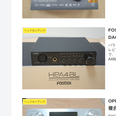
FO
ヘッドホンアンプ
D
バラ
レビ
で、
A4
OP
ヘッドホンアンプ
複