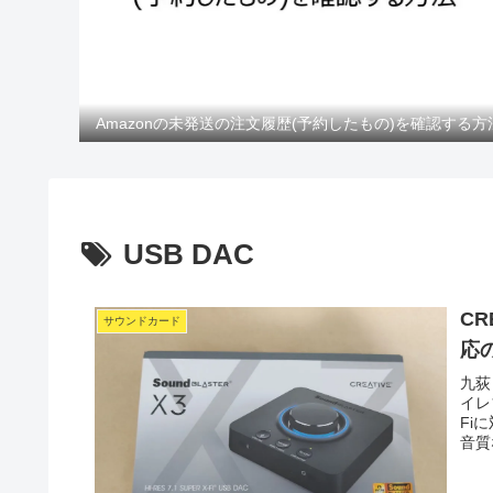
Amazonの未発送の注文履歴(予約したもの)を確認する方
USB DAC
CR
サウンドカード
応
九荻 
イレ
Fi
音質