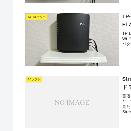
TP
Wi-Fiルーター
Fi
TP-
Wi
パク
St
PCソフト
ド
普段
だ、
見た
Str