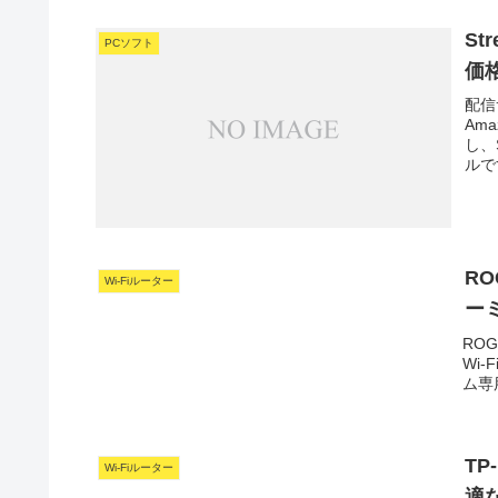
St
PCソフト
価
配信
Am
し、
ルです
RO
Wi-Fiルーター
ー
ROG
Wi-
ム専
TP
Wi-Fiルーター
適な