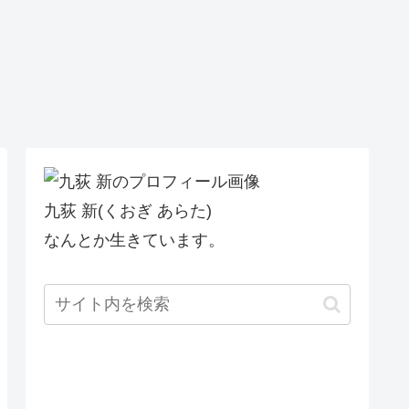
九荻 新(くおぎ あらた)
なんとか生きています。