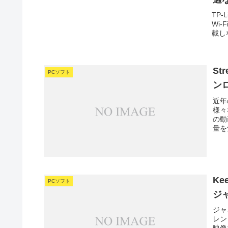
TP-
Wi
載し
St
PCソフト
ン
近年
様々
の動
量を
Ke
PCソフト
ジ
ジャ
レン
映像