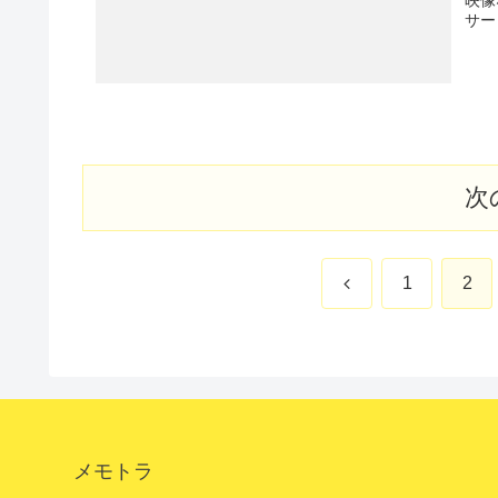
サー
次
前
1
2
へ
メモトラ