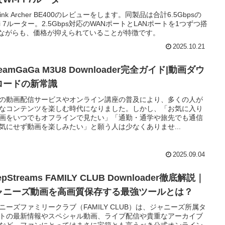
Link Archer BE400のレビューをします。同製品は合計6.5Gbpsの
-Fi 7ルーター。2.5Gbps対応のWANポートとLANポートを1つずつ搭
ながらも、価格が抑えられていることが特徴です。
2025.10.21
reamGaGa M3U8 Downloader完全ガイド|動画ダウ
ロードの新常識
の動画配信サービスやオンライン講座の普及により、多くの人が
なコンテンツを楽しむ時代になりました。しかし、「お気に入り
画をいつでもオフラインで見たい」「通勤・通学や旅先でも通信
気にせず動画を楽しみたい」と願う人は少なくありませ...
2025.09.04
epStreams FAMILY CLUB Downloader徹底解説｜
ャニーズ動画を高画質保存する最強ツールとは？
ニーズファミリークラブ（FAMILY CLUB）は、ジャニーズ所属タ
トの最新情報やスペシャル動画、ライブ配信や貴重なアーカイブ
など、ファンにとってはまさに宝箱とも言うべき公式オンライン