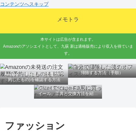
コンテンツへスキップ
メモトラ
本サイトは広告が含まれます。
Amazonのアソシエイトとして、九荻 新は適格販売により収入を得ていま
す。
オフィスチェアの座面を自分で
掃除する方法（手順）
Amazonの未発送の注文履歴(予
約したもの)を確認する方法
Giant Escape R3にオススメのホ
イール、工具と交換方法を紹介
するよ
ファッション