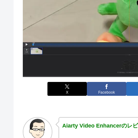
X
Facebook
Aiarty Video Enhancerの