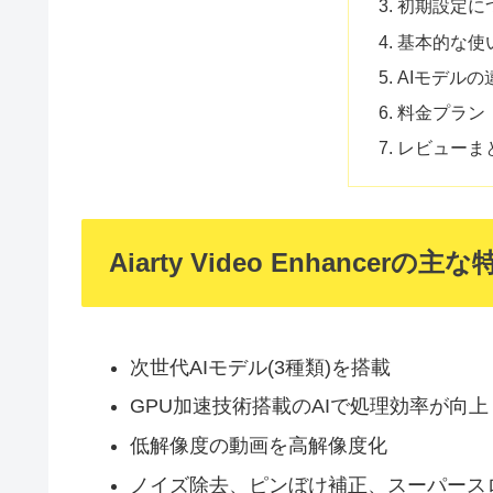
初期設定に
基本的な使
AIモデル
料金プラン
レビューま
Aiarty Video Enhancerの主な
次世代AIモデル(3種類)を搭載
GPU加速技術搭載のAIで処理効率が向上
低解像度の動画を高解像度化
ノイズ除去、ピンぼけ補正、スーパース