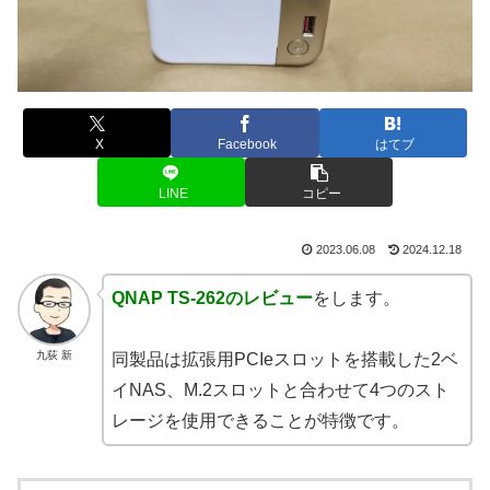
X
Facebook
はてブ
LINE
コピー
2023.06.08
2024.12.18
QNAP TS-262のレビュー
をします。
九荻 新
同製品は拡張用PCIeスロットを搭載した2ベ
イNAS、M.2スロットと合わせて4つのスト
レージを使用できることが特徴です。