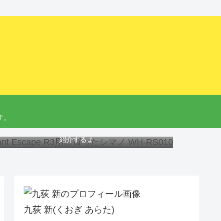
す。
ant Escape R3にオススメのホイール、工具と交換方法を
紹介するよ
九荻 新(くおぎ あらた)