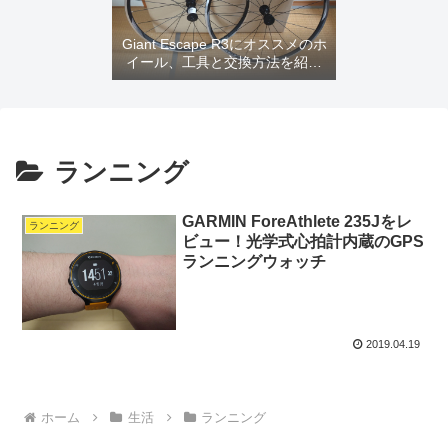
Giant Escape R3にオススメのホ
イール、工具と交換方法を紹介
するよ
ランニング
GARMIN ForeAthlete 235Jをレ
ランニング
ビュー！光学式心拍計内蔵のGPS
ランニングウォッチ
2019.04.19
ホーム
生活
ランニング